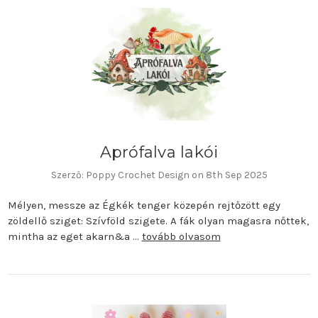
Aprófalva lakói
Szerző: Poppy Crochet Design on 8th Sep 2025
Mélyen, messze az Égkék tenger közepén rejtőzött egy
zöldellő sziget: Szívföld szigete. A fák olyan magasra nőttek,
mintha az eget akarn&a …
tovább olvasom