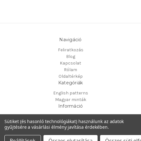
Navigáció
Feliratkozás
Blog
Kapcsolat
Rólam
Oldaltérkép
Kategóriák
English patterns
Magyar minták
Információ
2112, Veresegyház
Sütiket (és hasonló technológiákat) használunk az adatok
Hungary
gyűjtésére a vásárlási élmény javítása érdekében.
Működteti
BigCommerce
© 2026 PoppyCrochetDesign
Beállítások
Összes elutasítása
Összes süti el