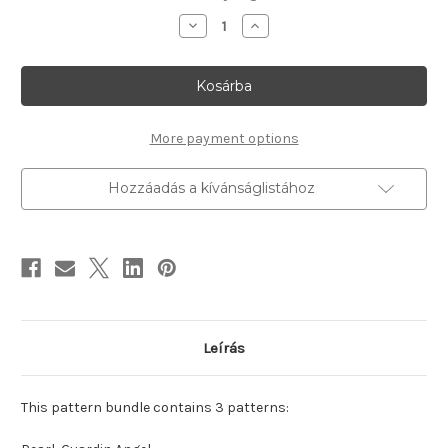
Christmas
Christmas
Angels
Angels
mennyiségének
mennyiségének
csökkentése
növelése
More payment options
Hozzáadás a kívánságlistához
Leírás
This pattern bundle contains 3 patterns: