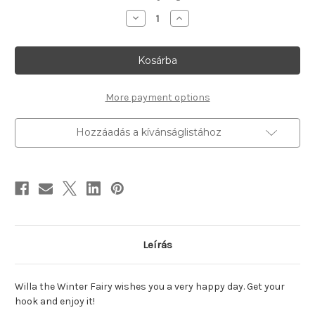
Willa
Willa
(Winter
(Winter
fairy)
fairy)
mennyiségének
mennyiségének
csökkentése
növelése
More payment options
Hozzáadás a kívánságlistához
Leírás
Willa the Winter Fairy wishes you a very happy day. Get your
hook and enjoy it!