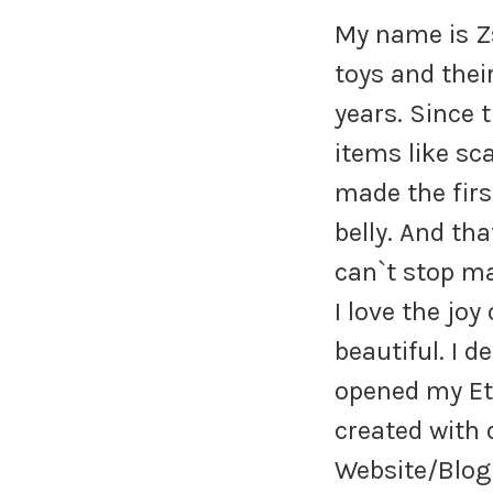
My name is Zs
toys and thei
years. Since 
items like sc
made the fir
belly. And th
can`t stop ma
I love the jo
beautiful. I d
opened my Ets
created with 
Website/Blog 