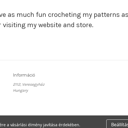
ave as much fun crocheting my patterns as
 visiting my website and store.
Információ
2112, Veresegyház
Hungary
Beállít
ére a vásárlási élmény javítása érdekében.