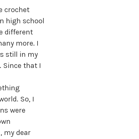
e crochet
in high school
e different
many more. I
still in my
. Since that I
ething
world. So, I
rns were
 own
 , my dear