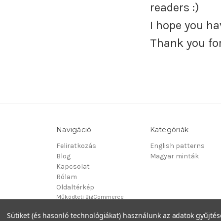
readers :)
I hope you h
Thank you for
Navigáció
Kategóriák
Feliratkozás
English patterns
Blog
Magyar minták
Kapcsolat
Rólam
Oldaltérkép
Működteti
BigCommerce
© 2026 PoppyCrochetDesign
Sütiket (és hasonló technológiákat) használunk az adatok gyűjtés