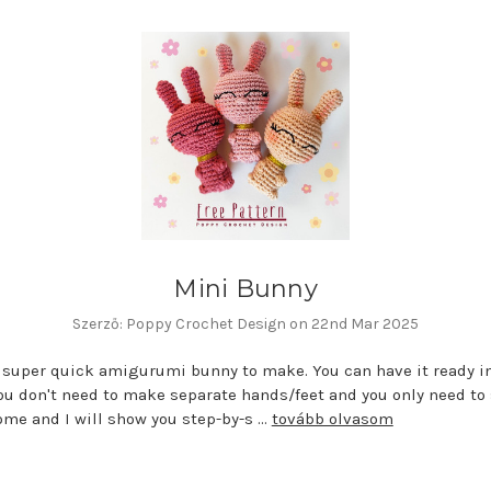
Mini Bunny
Szerző: Poppy Crochet Design on 22nd Mar 2025
a super quick amigurumi bunny to make. You can have it ready in
ou don't need to make separate hands/feet and you only need to
ome and I will show you step-by-s …
tovább olvasom