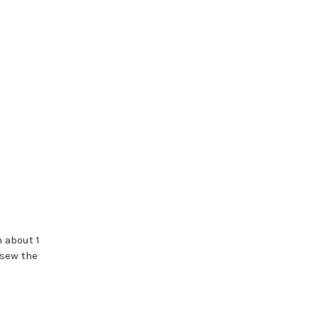
 about 1
 sew the